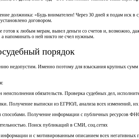
ние должника: «Будь внимателен! Через 30 дней я подам иск в с
е установлено договором.
е готов к любым мерам, вывел деньги со счетов и, возможно, да
г, а напоминать о ней никто не счел нужным.
осудебный порядок
анию недопустим. Именно поэтому для взыскания крупных сумм
я:
неисполнения обязательств. Проверка судебных дел, исполните
лки. Получение выписки из ЕГРЮЛ, анализа всех изменений, их
и способами. Получение информации с публичных ресурсов ФН
ятельностью. Поиск публикаций в СМИ, соц.сетях
й информации и с мотивированным описанием всех негативных 