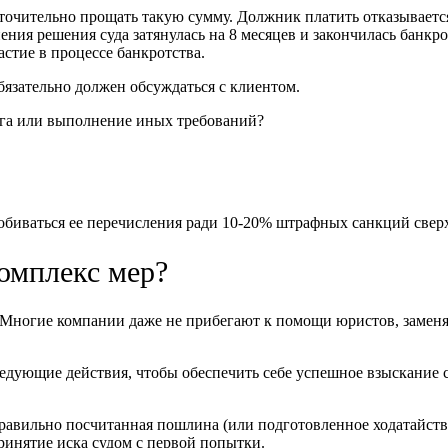
точительно прощать такую сумму. Должник платить отказывается,
ения решения суда затянулась на 8 месяцев и закончилась банк
астие в процессе банкротства.
язательно должен обсуждаться с клиентом.
олга или выполнение иных требований?
обиваться ее перечисления ради 10-20% штрафных санкций сверх
комплекс мер?
о. Многие компании даже не прибегают к помощи юристов, заме
дующие действия, чтобы обеспечить себе успешное взыскание с
правильно посчитанная пошлина (или подготовленное ходатайств
принятие иска судом с первой попытки.