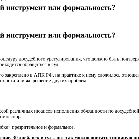
ый инструмент или формальность?
ый инструмент или формальность?
роцедуру досудебного урегулирования, что должно быть подтве
риходится обращаться в суд.
ого закреплено в АПК РФ, на практике к нему сложилось отноше
нности или же решение других проблем.
п
ссой различных нюансов исполнения обязанности по досудебной
ению спора.
бке» презрительное и формальное.
ние, 30 дней, иск в суд – вот так можно описать типичную п