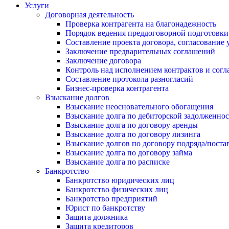
Услуги
Договорная деятельность
Проверка контрагента на благонадежность
Порядок ведения преддоговорной подготовки
Составление проекта договора, согласование 
Заключение предварительных соглашений
Заключение договора
Контроль над исполнением контрактов и сог
Составление протокола разногласий
Бизнес-проверка контрагента
Взыскание долгов
Взыскание неосновательного обогащения
Взыскание долга по дебиторской задолженно
Взыскание долга по договору аренды
Взыскание долга по договору лизинга
Взыскание долгов по договору подряда/поста
Взыскание долга по договору займа
Взыскание долга по расписке
Банкротство
Банкротство юридических лиц
Банкротство физических лиц
Банкротство предприятий
Юрист по банкротству
Защита должника
Защита кредиторов