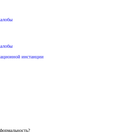
жалобы
жалобы
ссационной инстанции
 формальность?