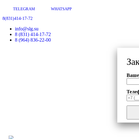
TELEGRAM
WHATSAPP
8(831)414-17-72
info@slg.su
8 (831) 414-17-72
8 (964) 836-22-00
За
Ваше
Теле