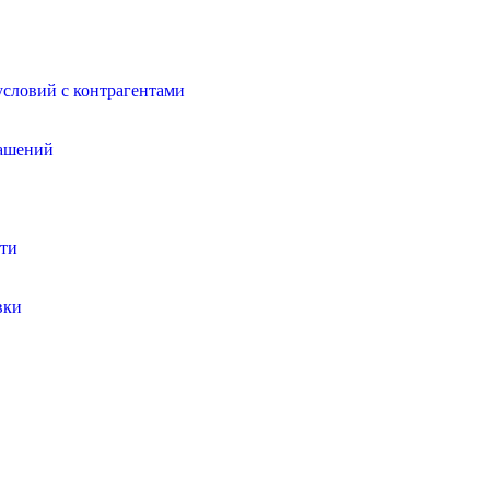
условий с контрагентами
лашений
сти
вки