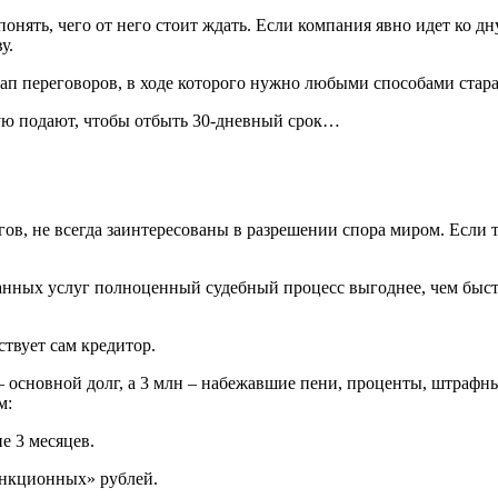
онять, чего от него стоит ждать. Если компания явно идет ко д
у.
тап переговоров, в ходе которого нужно любыми способами стара
орую подают, чтобы отбыть 30-дневный срок…
в, не всегда заинтересованы в разрешении спора миром. Если т
занных услуг полноценный судебный процесс выгоднее, чем быс
твует сам кредитор.
– основной долг, а 3 млн – набежавшие пени, проценты, штрафн
м:
е 3 месяцев.
анкционных» рублей.