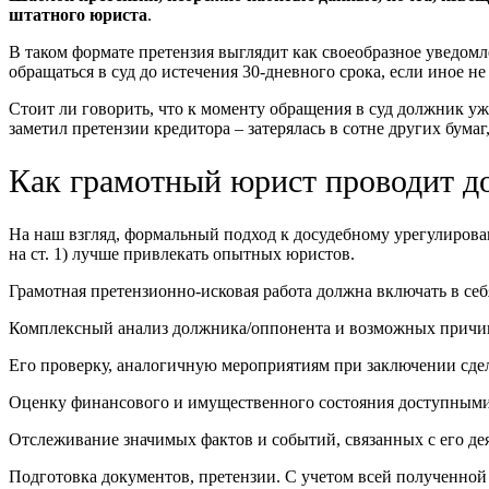
штатного юриста
.
В таком формате претензия выглядит как своеобразное уведомле
обращаться в суд до истечения 30-дневного срока, если иное н
Стоит ли говорить, что к моменту обращения в суд должник уж
заметил претензии кредитора – затерялась в сотне других бума
Как грамотный юрист проводит д
На наш взгляд, формальный подход к досудебному урегулиров
на ст. 1) лучше привлекать опытных юристов.
Грамотная претензионно-исковая работа должна включать в себ
Комплексный анализ должника/оппонента и возможных причин 
Его проверку, аналогичную мероприятиям при заключении сде
Оценку финансового и имущественного состояния доступным
Отслеживание значимых фактов и событий, связанных с его де
Подготовка документов, претензии. С учетом всей полученно