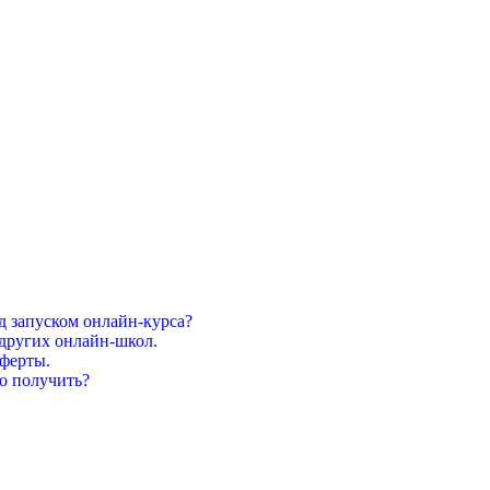
д запуском онлайн-курса?
и других онлайн-школ.
оферты.
го получить?