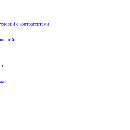
условий с контрагентами
лашений
сти
вки