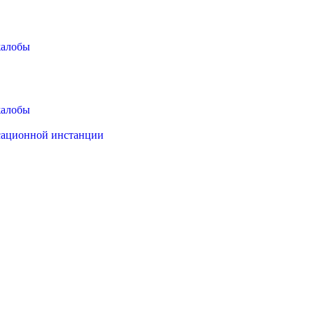
жалобы
жалобы
ссационной инстанции