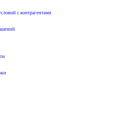
условий с контрагентами
лашений
сти
вки