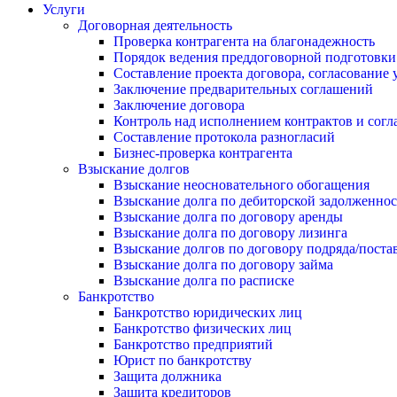
Услуги
Договорная деятельность
Проверка контрагента на благонадежность
Порядок ведения преддоговорной подготовки
Составление проекта договора, согласование 
Заключение предварительных соглашений
Заключение договора
Контроль над исполнением контрактов и сог
Составление протокола разногласий
Бизнес-проверка контрагента
Взыскание долгов
Взыскание неосновательного обогащения
Взыскание долга по дебиторской задолженно
Взыскание долга по договору аренды
Взыскание долга по договору лизинга
Взыскание долгов по договору подряда/поста
Взыскание долга по договору займа
Взыскание долга по расписке
Банкротство
Банкротство юридических лиц
Банкротство физических лиц
Банкротство предприятий
Юрист по банкротству
Защита должника
Защита кредиторов